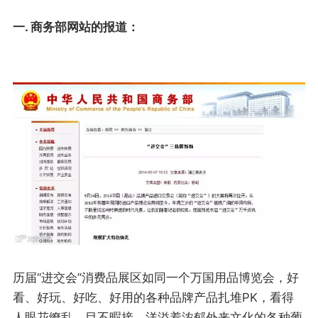
一. 商务部网站的报道：
历届“进交会”消费品展区如同一个万国用品博览会，好
看、好玩、好吃、好用的各种品牌产品扎堆PK，看得
人眼花缭乱、目不暇接，洋溢着浓郁外来文化的各种葡