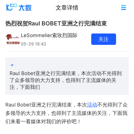
文章详情
热烈祝贺Raul BOBET亚洲之行完满结束
LeSommelier索玫烈国际
关注
05-29 16:42
Raul Bobet亚洲之行完满结束，本次活动不光得到
了众多领导的大力支持，也得到了主流媒体的关
注，下面我们
Raul Bobet亚洲之行完满结束，本次
活动
不光得到了众
多领导的大力支持，也得到了主流媒体的关注，下面我
们来看一看媒体对我们的评价吧！