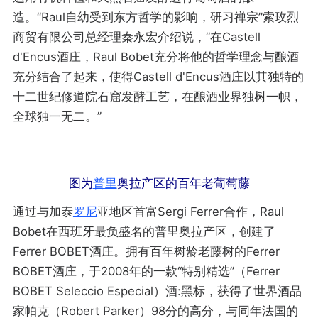
造。“Raul自幼受到东方哲学的影响，研习禅宗”索玫烈
商贸有限公司总经理秦永宏介绍说，“在Castell
d'Encus酒庄，Raul Bobet充分将他的哲学理念与酿酒
充分结合了起来，使得Castell d'Encus酒庄以其独特的
十二世纪修道院石窟发酵工艺，在酿酒业界独树一帜，
全球独一无二。”
图为
普里
奥拉产区的百年老葡萄藤
通过与加泰
罗尼
亚地区首富Sergi Ferrer合作，Raul
Bobet在西班牙最负盛名的普里奥拉产区，创建了
Ferrer BOBET酒庄。拥有百年树龄老藤树的Ferrer
BOBET酒庄，于2008年的一款“特别精选”（Ferrer
BOBET Seleccio Especial）酒:黑标，获得了世界酒品
家帕克（Robert Parker）98分的高分，与同年法国的