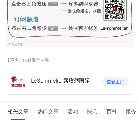
【声明】内容源于网络
LeSommelier索玫烈国际
查看主页
相关文章
热门文章
活动
快讯
百科
服务