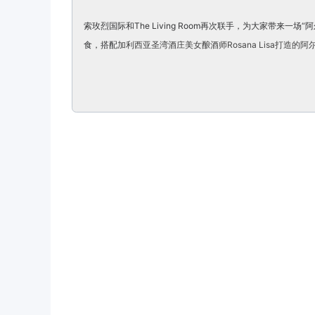
索玫烈国际和The Living Room再次联手，为大家带来一场“阿尔巴
食，搭配
加利西亚圣湾酒庄美女酿酒师Rosana Lisa打