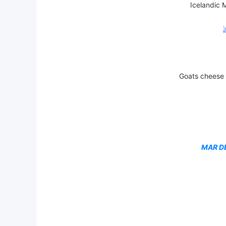
Icelandic 
Goats cheese
MAR D