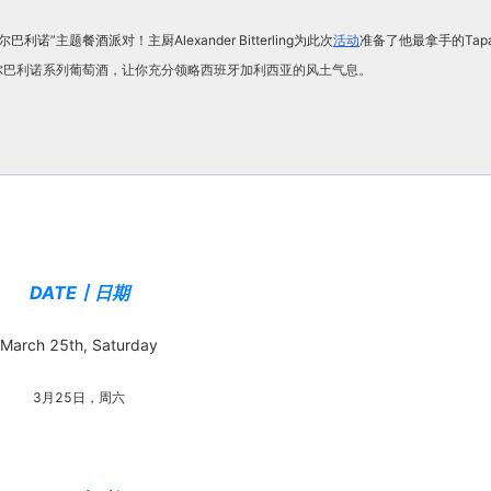
利诺”主题餐酒派对！主厨Alexander Bitterling为此次
活动
准备了他最拿手的Tap
造的阿尔巴利诺系列葡萄酒，让你充分领略西班牙加利西亚的风土气息。
DATE丨日期
March 25th, Saturday
3月25日，周六