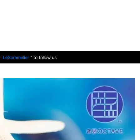
 "
LeSommelier
" to follow us