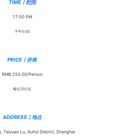
TIME丨
时间
17:00 PM
下午5:00
PRICE丨价格
RMB 250.00/Person
每位250元
ADDRESS丨地点
 Taiyuan Lu, Xuhui District, Shanghai