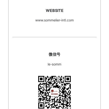
WEBSITE
www.sommelier-intl.com
微信号
le-somm