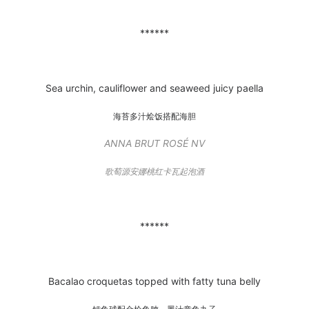
******
Sea urchin, cauliflower and seaweed juicy paella
海苔多汁烩饭搭配海胆
ANNA BRUT ROSÉ NV
歌萄源安娜桃红卡瓦起泡酒
******
Bacalao croquetas topped with fatty tuna belly