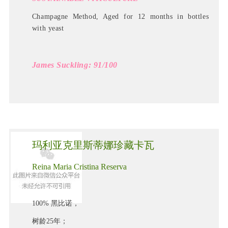
Champagne Method, Aged for 12 months in bottles
with yeast
James Suckling: 91/100
玛利亚克里斯蒂娜珍藏卡瓦
Reina Maria Cristina Reserva
100% 黑比诺，
树龄25年；