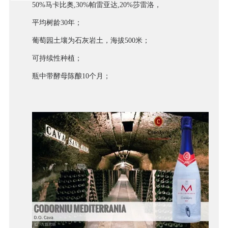
50%马卡比奥,30%帕雷亚达,20%莎雷洛，
平均树龄30年；
葡萄园土壤为
石灰岩土，海拔500米；
可持续性种植；
瓶中带酵母陈酿10个月；