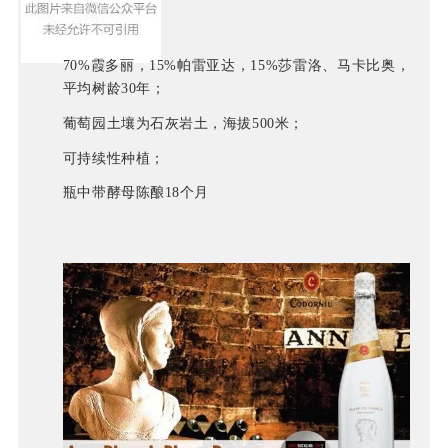
70%霞多丽，15%帕雷亚达，15%莎雷洛、马卡比奥，
平均树龄30年；
葡萄园土壤为
石灰岩土
，海拔500米；
可持续性种植；
瓶中带酵母陈酿18个月