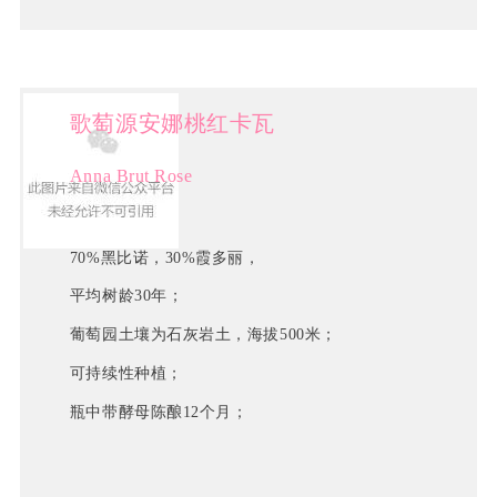
歌萄源安娜桃红卡瓦
Anna Brut Rose
70%黑比诺，30%霞多丽，
平均树龄30年；
葡萄园土壤为
石灰岩土
，海拔500米；
可持续性种植；
瓶中带酵母陈酿12个月；