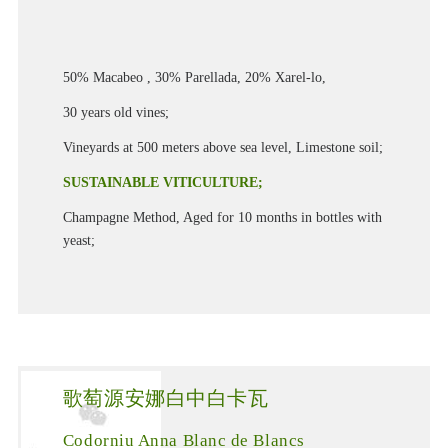
50% Macabeo , 30% Parellada, 20% Xarel-lo,
30 years old vines;
Vineyards at 500 meters above sea level, Limestone soil;
SUSTAINABLE VITICULTURE;
Champagne Method, Aged for 10 months in bottles with
yeast;
歌萄源安娜白中白卡瓦
Codorniu Anna Blanc de Blancs