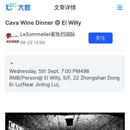
文章详情
Cava Wine Dinner @ El Willy
LeSommelier索玫烈国际
关注
08-22 12:00
Wednesday, 5th Sept. 7:00 PM498
RMB/Person@ El Willy, 5/F, 22 Zhongshan Dong
Er Lu(Near Jinling Lu),