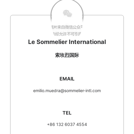
Le Sommelier International
索玫烈国际
EMAIL
emilio.muedra@sommelier-intl.com
TEL
+86 132 6037 4554