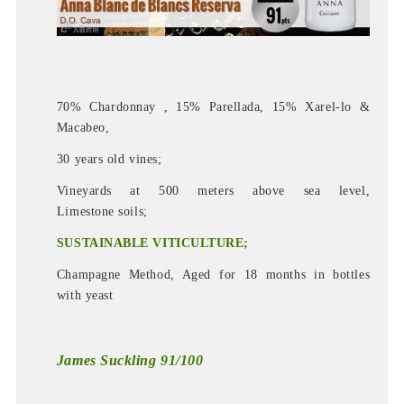
70% Chardonnay , 15% Parellada, 15% Xarel-lo &
Macabeo,
30 years old vines;
Vineyards at 500 meters above sea level,
Limestone soils;
SUSTAINABLE VITICULTURE;
Champagne Method, Aged for 18 months in bottles
with yeast
James Suckling 91/100