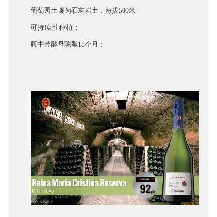
葡萄园土壤为石灰岩土，海拔500米；
可持续性种植；
瓶中带酵母陈酿18个月；