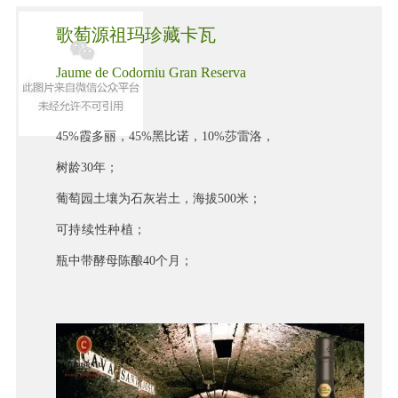
歌萄源祖玛珍藏卡瓦
Jaume de Codorniu Gran Reserva
45%霞多丽，45%黑比诺，10%莎雷洛，
树龄30年；
葡萄园土壤为石灰岩土，海拔500米；
可持续性种植；
瓶中带酵母陈酿40个月；