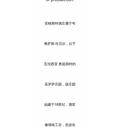
安格斯特酒庄属于韦
弗罗斯·坎贝尔，位于
瓦伦西亚 奥提因特的
圣罗萨庄园，该庄园
始建于18世纪，酒窖
修缮竣工后，也设在