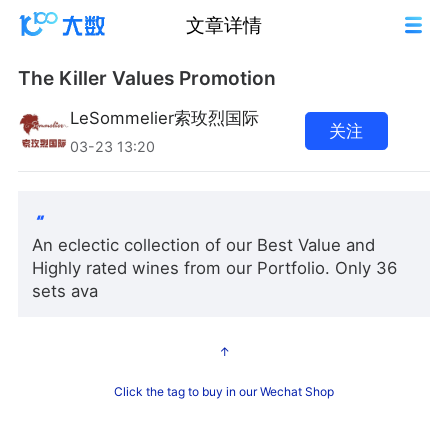
文章详情
The Killer Values Promotion
LeSommelier索玫烈国际
关注
03-23 13:20
An eclectic collection of our Best Value and
Highly rated wines from our Portfolio. Only 36
sets ava
↑
Click the tag to buy in our Wechat Shop