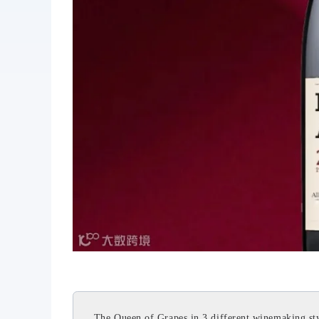
The Queen of Grapes in 3 different winemaking sty