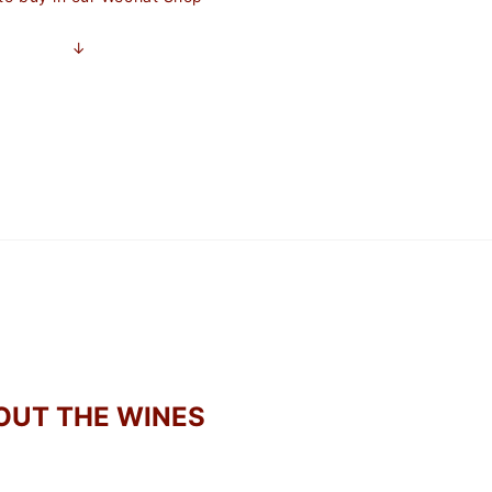
↓
O
U
T
T
H
E
WINES