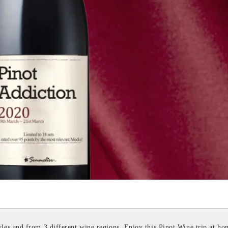
les and from 3 different wine regions. Enjoy this Pinot Wine trip at ho