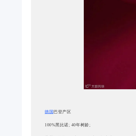
德国
巴登产区
100%黑比诺; 40年树龄;