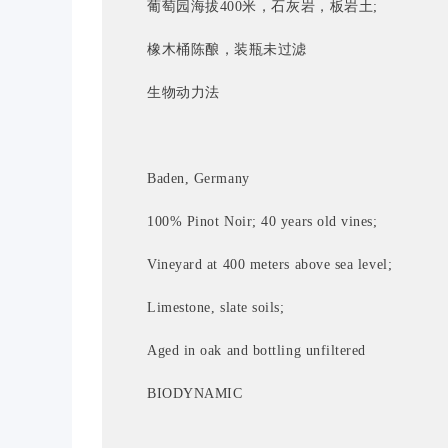
葡萄园海拔400米，石灰岩，板岩土; 
橡木桶陈酿，装瓶未过滤
生物动力法
Baden, Germany
100% Pinot Noir; 40 years old vines;
Vineyard at 400 meters above sea level;
Limestone, slate soils;
Aged in oak and bottling unfiltered
BIODYNAMIC