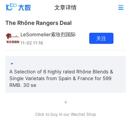
文章详情
The Rhône Rangers Deal
LeSommelier索玫烈国际
关注
11-02 11:16
A Selection of 6 highly rated Rhône Blends &
Single Varietals from Spain & France for 599
RMB. 30 se
↑
Click to buy in our Wechat Shop