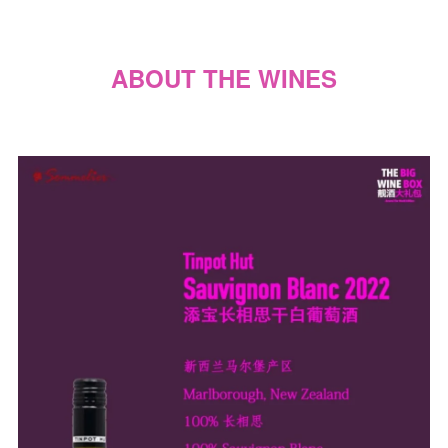
A
B
O
U
T
T
H
E
W
I
N
E
S