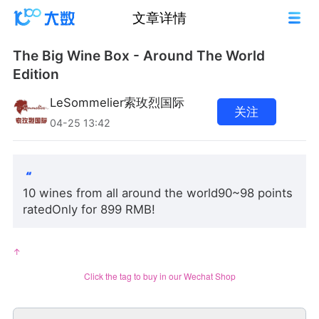
文章详情
The Big Wine Box - Around The World
Edition
LeSommelier索玫烈国际
关注
04-25 13:42
10 wines from all around the world90~98 points
ratedOnly for 899 RMB!
↑
Click the tag to buy in our Wechat Shop