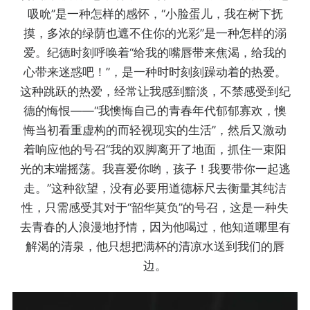
吸吮”是一种怎样的感怀，“小脸蛋儿，我在树下抚
摸，多浓的绿荫也遮不住你的光彩”是一种怎样的溺
爱。纪德时刻呼唤着“给我的嘴唇带来焦渴，给我的
心带来迷惑吧！”，是一种时时刻刻躁动着的热爱。
这种跳跃的热爱，经常让我感到黯淡，不禁感受到纪
德的悔恨——“我懊悔自己的青春年代郁郁寡欢，懊
悔当初看重虚构的而轻视现实的生活”，然后又激动
着响应他的号召“我的双脚离开了地面，抓住一束阳
光的末端摇荡。我喜爱你哟，孩子！我要带你一起逃
走。”这种欲望，没有必要用道德标尺去衡量其纯洁
性，只需感受其对于“韶华莫负”的号召，这是一种失
去青春的人浪漫地抒情，因为他喝过，他知道哪里有
解渴的清泉，他只想把满杯的清凉水送到我们的唇
边。