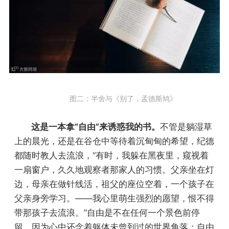
图二：半舍与《别了，孟德斯鸠》
这是一本拿“自由”来诱惑我的书。
不管是躺湿草
上的晨光，还是在谷仓中等待着沉甸甸的希望，纪德
都随时教人去流浪，“有时，我躲在黑夜里，窥视着
一扇窗户，久久地观察者那家人的习惯。父亲坐在灯
边，母亲在做针线活，祖父的座位空着，一个孩子在
父亲身旁学习。——我心里萌生强烈的愿望，恨不得
带那孩子去流浪。”自由是不在任何一个景色前停
留，因为心中还念着躯体未曾到过的世界角落；自由