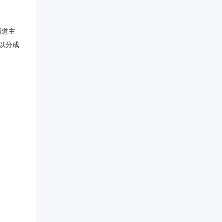
两道主
以分成