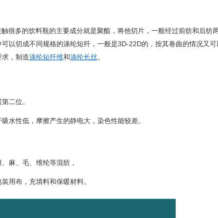
接触很多的饮料瓶的主要成分就是聚酯，将他切片，一般经过前纺和后纺
可以切成不同规格的涤纶短纤，一般是3D-22D的，按其卷曲的情况又可
要求，制造
涤纶短纤维
和
涤纶长丝
。
居第二位。
于吸水性低，摩擦产生的静电大，染色性能较差。
维、麻、毛、维纶等混纺，
包装用布，充填料和保暖材料。