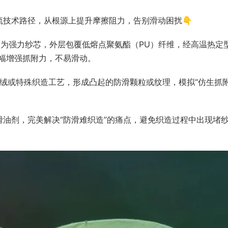
流技术路径，从根源上提升摩擦阻力，告别滑动困扰👇
A）为强力纱芯，外层包覆低熔点聚氨酯（PU）纤维，经高温热定
幅增强抓附力，不易滑动。
绒或特殊织造工艺，形成凸起的防滑颗粒或纹理，模拟“仿生抓附
油剂，完美解决“防滑难织造”的痛点，避免织造过程中出现堵