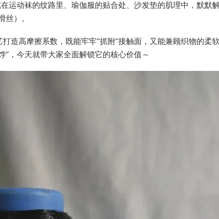
藏在运动袜的纹路里、瑜伽服的贴合处、沙发垫的肌理中，默默解
滑丝）。
打造高摩擦系数，既能牢牢“抓附”接触面，又能兼顾织物的柔
饽”，今天就带大家全面解锁它的核心价值～