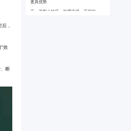
更具优势
五、选型小技巧：按需选择，不踩坑
型后，
”效
纱、断