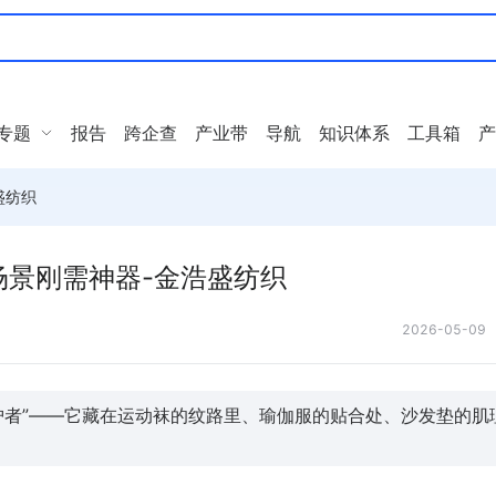
专题
报告
跨企查
产业带
导航
知识体系
工具箱
产
盛纺织
场景刚需神器-金浩盛纺织
2026-05-09
护者”——它藏在运动袜的纹路里、瑜伽服的贴合处、沙发垫的肌