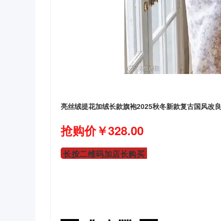
亮丝绒提花加绒长款旗袍2025秋冬新款复古国风改
抢购价￥328.00
长按二维码加店长购买