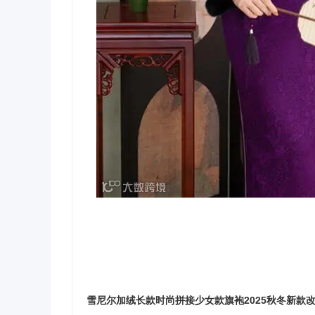
雪尼尔加绒长款时尚拼接少女款旗袍2025秋冬新款改良