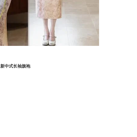
良新中式长袖旗袍