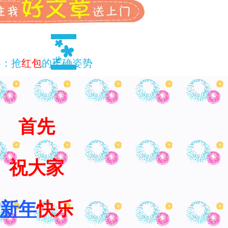
略：抢
红包
的正确姿势
首先
祝大家
新年
快乐