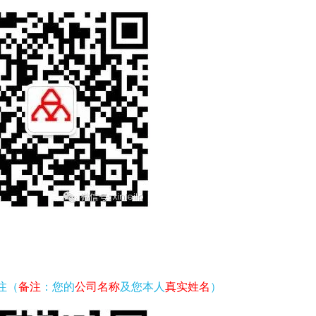
注（
备注
：您的
公司名称
及您本人
真实姓名
）