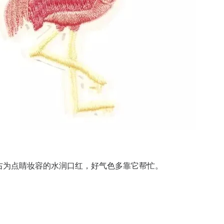
右为点睛妆容的水润口红，好气色多靠它帮忙。