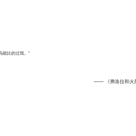
鸟能比的过我。”
—— 《弗洛拉和火