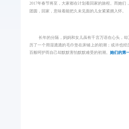
2017年春节将至，大家都在计划着回家的旅程。而她
团圆，回家，意味着能把久未见面的儿女紧紧拥入怀。
长年的分隔，妈妈和女儿虽有千言万语在心头，却
历了一个用湿漉漉的毛巾垫在床铺上的初潮；或许也经
百般呵护而
自己
却默默害怕默默难受的初潮。
她们的第