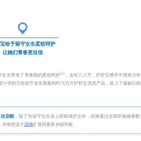
宝给予留守女生柔软呵护
让她们青春更自信
[1]
守女生带来了青春期的柔软呵护
。去年三八节，护舒宝携手中国青少年
希望小学的万名留守女生筹集到约76万片护舒宝优质产品，送上了最贴心
再次启航
，除了为留守女生送上经期保护之外，还将通过全国学校健康教
，并将把这个
活动
扩展到更多乡镇学校。