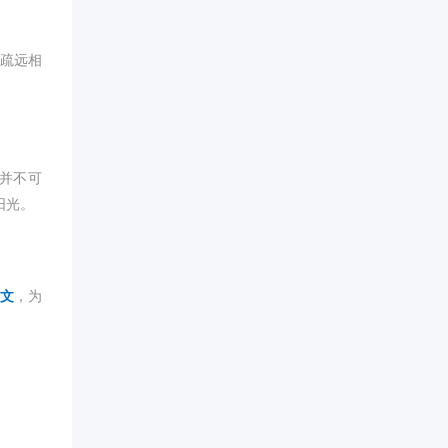
疏远相
并不可
阳光。
文
，为