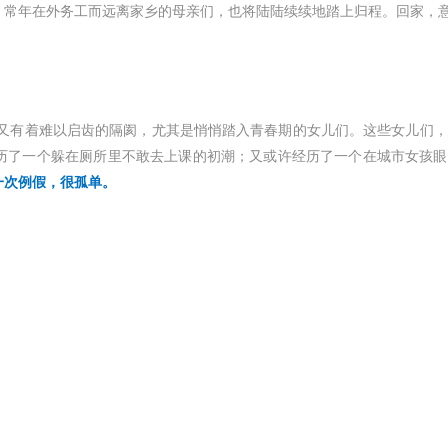
们，常年在外务工而远离家乡的母亲们，也将陆陆续续地踏上归程。回家，
又有着难以启齿的隔阂，尤其是悄悄踏入青春期的女儿们。
这些女儿们，
历了一个躲在厕所里不敢去上课的初潮；又或许经历了一个在城市女孩眼
一次例假，很孤单。