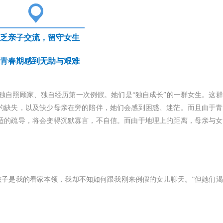
乏亲子交流，留守女生
青春期感到无助与艰难
独自照顾家、独自经历第一次例假。她们是“独自成长”的一群女生。这
的缺失，以及缺少母亲在旁的陪伴，她们会感到困惑、迷茫。而且由于青
适的疏导，将会变得沉默寡言，不自信。而由于地理上的距离，母亲与女
孩子是我的看家本领，我却不知如何跟我刚来例假的女儿聊天。”但她们