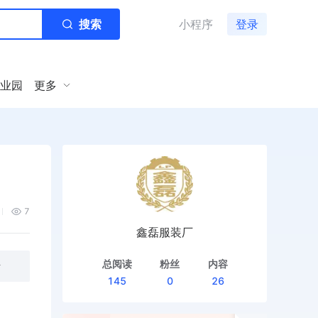
搜索
小程序
登录
业园
更多
7
鑫磊服装厂
总阅读
粉丝
内容
斯
145
0
26