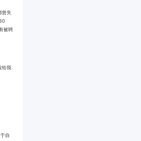
都曾失
30
有被聘
投给我
关于自