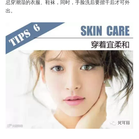
忌穿潮湿的衣服、鞋袜，同时，手脸洗后要揩干后才可外
出。