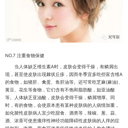
NO.7
注重食物保健
A
当人体缺乏维生素
时，皮肤会变得干燥，有鳞屑出
A
现，甚至使皮肤出现棘状丘疹，因而冬季宜多吃些富含维
(
)
的食物，如猪肝、禽蛋、鱼肝油等。还可常吃芝麻
麻油
、
黄豆、花生等食物，它们含有不饱和脂肪酸，如亚油酸
等。人体缺乏亚油酸，皮肤会变得干燥，鳞屑增厚。同
时，有的食物，会使原本患有某种皮肤病的人病情加重，
如化脓性皮肤病人宜少吃甜食、酒类等，辣椒、葱、蒜、
酒、浓茶可使患瘙痒性神经功能障碍性皮肤病的人痒的症