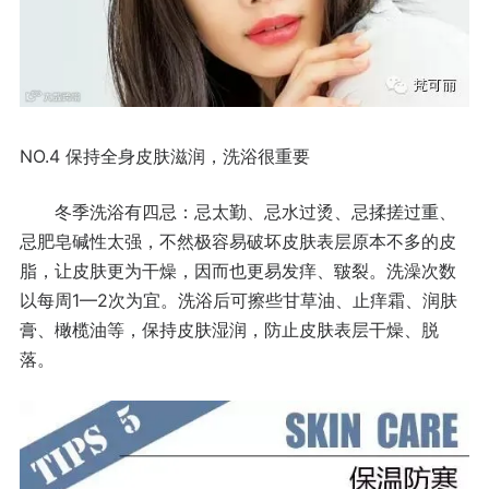
NO.4
保持全身皮肤滋润，洗浴很重要
冬季洗浴有四忌：忌太勤、忌水过烫、忌揉搓过重、
忌肥皂碱性太强，不然极容易破坏皮肤表层原本不多的皮
脂，让皮肤更为干燥，因而也更易发痒、皲裂。洗澡次数
1—2
以每周
次为宜。洗浴后可擦些甘草油、止痒霜、润肤
膏、橄榄油等，保持皮肤湿润，防止皮肤表层干燥、脱
落。