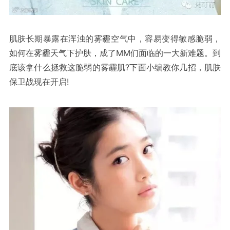
肌肤长期暴露在浑浊的雾霾空气中，容易变得
敏感
脆弱，
MM
如何在雾霾天气下
护肤
，成了
们面临的一大新难题。到
?
底该拿什么拯救这脆弱的雾霾肌
下面小编教你几招，肌肤
!
保卫战现在开启