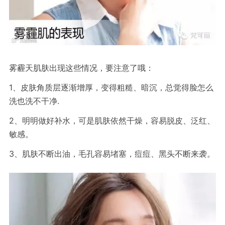
雾霾天肌肤出现这些情况，要注意了哦：
1
、皮肤角质层逐渐增厚，变得粗糙、暗沉，总觉得脸怎么
.
洗也洗不干净
2
、明明做好
补水
，可是肌肤依然干燥，容易脱皮、泛红、
敏感。
3
、肌肤不断出油，
毛孔
容易堵塞，
痘痘
、
黑头
不断来袭。