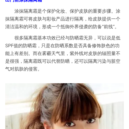
涂抹隔离霜是个保护化妆、保护皮肤的重要步骤。涂
抹隔离霜可将皮肤与彩妆产品进行隔离，给皮肤提供一个
“
”
清洁温和的环境，形成一个抵御外界侵袭的防备
前线
。
很多隔离霜基本功效已经与
防晒
霜无异，可以说是低
SPF
值的
防晒霜
，只是在防晒系数是否具备修饰肤色的功
能上有差别。而在雾霾天气里，紫外线对皮肤的辐照量不
是很强，隔离霜既可以代替防晒，还可以隔离污染与脏空
气对肌肤的侵害。