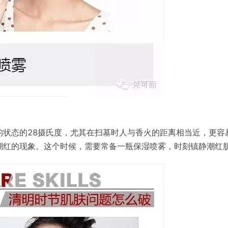
28
的状态的
摄氏度，尤其在扫墓时人与香火的距离相当近，更容
潮红的现象。这个时候，需要常备一瓶
保湿
喷雾
，时刻镇静潮红