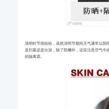
清明时节雨纷纷，虽然清明节期间天气通常以阴
是扫墓还是出游，除了
防嗮
外，还
应注意空气中
的隔离霜。