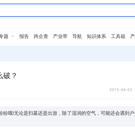
专题
报告
跨企查
产业带
导航
知识体系
工具箱
产
么破？
2015-04-02
雨纷纷哦!无论是扫墓还是出游，除了湿润的空气，可能还会遇到户