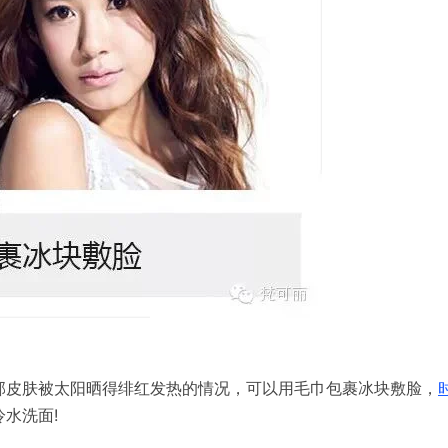
部皮肤被太阳晒得绯红发热的情况，可以用毛巾包裹冰块敷脸，
!
冷水
洗面