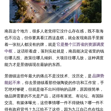
南昌这个地方，很多人老觉得它没什么存在感，既不靠海
也不沿边，但你要真看江西这盘棋，就会发现南昌手里握
着一张别人都没有的牌，就是
它是整个江西省的资源调度
中枢
，这话听着虚，落到实处就是，南昌能决定省里的钱
往哪儿投、政策往哪儿倾斜、大项目往哪儿放，这种调度
能力才是景德镇现在最缺的东西。
景德镇这些年最大的痛点不是没技术、没历史，是
品牌势
能起不来
，你去景德镇看那些做陶瓷的作坊和工作室，手
艺绝对够硬，但就是做不出叫得响的品牌，原因很简单，
做品牌需要的不光是产品，还得有展览、有论坛、有国际
交流、有媒体曝光，这些事情哪一件不得烧钱？哪一件不
得有政府背书？九江给不了这些，因为九江自己也在找出