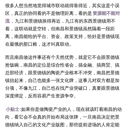
很多人想当然地觉得城市联动就得靠得近，其实这是个误
区，真正的协同看的不是物理距离，看的是
资源能不能对
流
，九江和景德镇挨得再近，九江有的东西景德镇用不
着，这联动就是空转，但南昌和景德镇虽然隔着一段距
离，南昌能给的平台、资金、政策支持，恰好是景德镇现
在最饿的那口粮，这才叫真联动。
而且南昌做这件事还有个天然优势，就是它不会跟景德镇
抢饭碗，南昌的定位是综合性省会，搞金融、搞商贸、搞
总部经济，跟景德镇的陶瓷产业根本不冲突，南昌把景德
镇抬起来，自己也能多一张文化牌，这事儿对双方都是加
分项，不像九江，自己也在找产业突破口，真要跟景德镇
深度绑定，反而容易产生资源争夺。
小贴士
:如果你是做陶瓷产业的人，现在就该盯着南昌的动
向，看它会不会真的开始布局这张牌，一旦南昌决定把景
德镇纳入自己的文化产业版图，那些提前进场的人肯定能