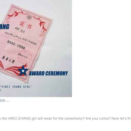
the VINCI ZHANG girl will wear for the cereomony? Are you curios? Now let's fin