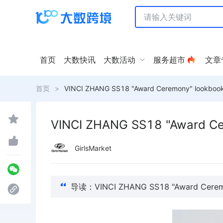
首页
大数快讯
大数活动
服务超市
文章
首页
>
VINCI ZHANG SS18 "Award Ceremony" lookboo
VINCI ZHANG SS18 "Award Ce
GirlsMarket
导读：VINCI ZHANG SS18 "Award Cerem