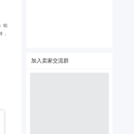
：铝
待，
加入卖家交流群