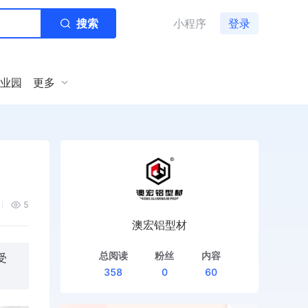
搜索
小程序
登录
业园
更多
5
澳宏铝型材
总阅读
粉丝
内容
受
358
0
60