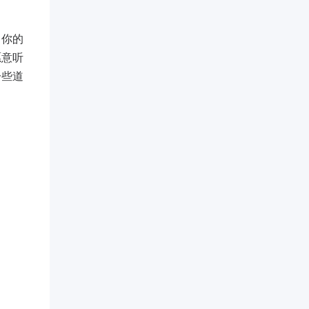
，你的
愿意听
一些道