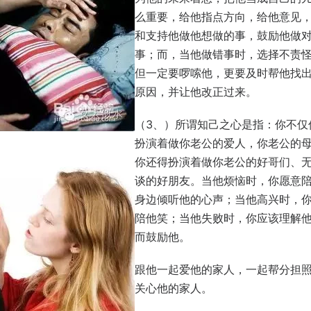
么重要，给他指点方向，给他意见
和支持他做他想做的事，鼓励他做
事；而，当他做错事时，选择不责
但一定要啰嗦他，更要及时帮他找
原因，并让他改正过来。
（3、）所谓知己之心是指：你不仅
扮演着做你老公的爱人，你老公的
你还得扮演着做你老公的好哥们、
谈的好朋友。当他烦恼时，你愿意
身边倾听他的心声；当他高兴时，
陪他笑；当他失败时，你应该理解
而鼓励他。
跟他一起爱他的家人，一起帮分担
关心他的家人。