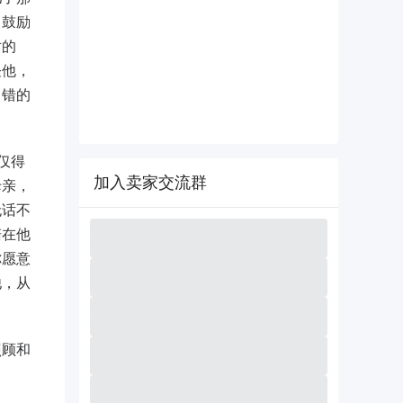
，鼓励
对的
怪他，
出错的
仅得
加入卖家交流群
母亲，
无话不
陪在他
你愿意
他，从
照顾和