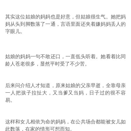
其实这位姑娘的妈妈也是好意，但姑娘很生气。她把妈
妈从头到脚数落了一通，言语里面还夹着嫌妈妈丢人的
字眼儿。
姑娘的妈妈一句不敢还口，一直低头听着。她看着比同
龄人苍老很多，显然平时受了不少苦。
后来问介绍人才知道，原来姑娘的父亲早逝，全靠母亲
一人把孩子拉扯大，又当爹又当妈，日子过的很不容
易。
这样和女儿相依为命的妈妈，在公共场合都能被女儿如
此数落，在家的情形可想而知。