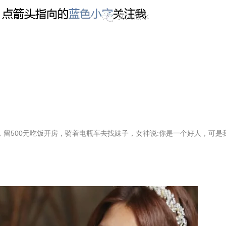
机，留500元吃饭开房，骑着电瓶车去找妹子，女神说:你是一个好人，可是