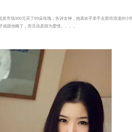
后去批发市场300元买了99朵玫瑰，告诉女神，他喜欢手牵手去那些浪漫的小
妹子就跟他睡了，而且说是因为爱情。。。。