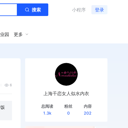
搜索
小程序
登录
业园
更多
6
上海千恋女人似水内衣
总阅读
粉丝
内容
吃饭
1.3k
0
202