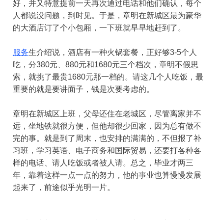
好，并又特意提前一天再次通过电话和他们确认，每个
人都说没问题，到时见。于是，章明在新城区最为豪华
的大酒店订了个小包厢，一下班就早早地赶到了。
服务
生介绍说，酒店有一种火锅套餐，正好够
3-5
个人
吃，分
380
元、
880
元和
1680
元三个档次，章明不假思
索，就挑了最贵
1680
元那一档的。请这几个人吃饭，最
重要的就是要讲面子，钱是次要考虑的。
章明在新城区上班，父母还住在老城区，尽管离家并不
远，坐地铁就很方便，但他却很少回家，因为总有做不
完的事。就是到了周末，也安排的满满的，不但报了补
习班，学习英语、电子商务和国际贸易，还要打各种各
样的电话、请人吃饭或者被人请。总之，毕业才两三
年，靠着这样一点一点的努力，他的事业也算慢慢发展
起来了，前途似乎光明一片。