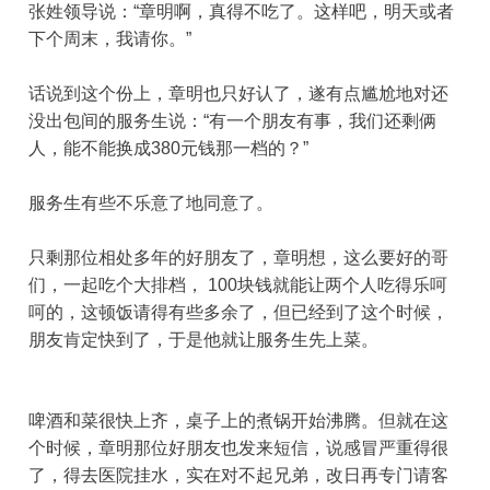
张姓领导说：“章明啊，真得不吃了。这样吧，明天或者
下个周末，我请你。”
话说到这个份上，章明也只好认了，遂有点尴尬地对还
没出包间的服务生说：“有一个朋友有事，我们还剩俩
人，能不能换成
380
元钱那一档的？”
服务生有些不乐意了地同意了。
只剩那位相处多年的好朋友了，章明想，这么要好的哥
们，一起吃个大排档，
100
块钱就能让两个人吃得乐呵
呵的，这顿饭请得有些多余了，但已经到了这个时候，
朋友肯定快到了，于是他就让服务生先上菜。
啤酒和菜很快上齐，桌子上的煮锅开始沸腾。但就在这
个时候，章明那位好朋友也发来短信，说感冒严重得很
了，得去医院挂水，实在对不起兄弟，改日再专门请客