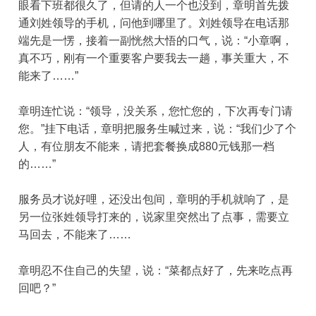
眼看下班都很久了，但请的人一个也没到，章明首先拨
通刘姓领导的手机，问他到哪里了。刘姓领导在电话那
端先是一愣，接着一副恍然大悟的口气，说：“小章啊，
真不巧，刚有一个重要客户要我去一趟，事关重大，不
能来了……”
章明连忙说：“领导，没关系，您忙您的，下次再专门请
您。”挂下电话，章明把服务生喊过来，说：“我们少了个
人，有位朋友不能来，请把套餐换成
880
元钱那一档
的……”
服务员才说好哩，还没出包间，章明的手机就响了，是
另一位张姓领导打来的，说家里突然出了点事，需要立
马回去，不能来了……
章明忍不住自己的失望，说：“菜都点好了，先来吃点再
回吧？”