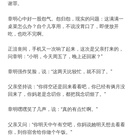
谢罪。
章明心中好一股怨气。怨归怨，现实的问题：这满满一
桌菜怎么办？自个儿享用，不说没胃口了，即便放开
吃，也吃不完啊。
正沮丧间，手机又一次响了起来，这次是父亲打来的，
问章明：“小明，今天周五了，晚上还回家？”
章明强作笑脸，说：“这两天比较忙，就不回了。”
父亲坚持说：“你得空还是回来看看吧，你已经有俩月没
回来了，你妈老是念叨你，都把我念叨烦了。”
章明嘿嘿笑了几声，说：“真的有点忙啊。”
父亲又问：“你明天中午有空吧，你妈说她明天想去看看
你，到你宿舍给你做个午饭。”