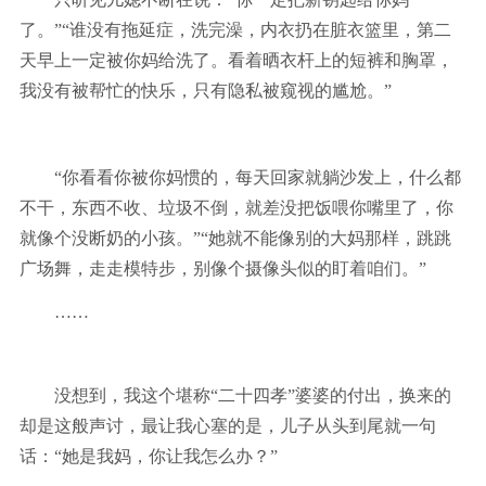
了。”
“谁没有拖延症，洗完澡，内衣扔在脏衣篮里，第二
天早上一定被你妈给洗了。看着晒衣杆上的短裤和胸罩，
我没有被帮忙的快乐，只有隐私被窥视的尴尬。”
“你看看你被你妈惯的，每天回家就躺沙发上，什么都
不干，东西不收、垃圾不倒，就差没把饭喂你嘴里了，你
就像个没断奶的小孩。”
“她就不能像别的大妈那样，跳跳
广场舞，走走模特步，别像个摄像头似的盯着咱们。”
……
没想到，我这个堪称“二十四孝”婆婆的付出，换来的
却是这般声讨，最让我心塞的是，儿子从头到尾就一句
话：“她是我妈，你让我怎么办？”