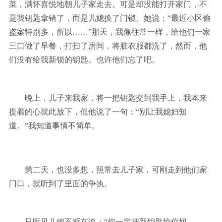
菜，满怀喜悦地朝儿子家走去。可是却没能打开家门，不
是我钥匙拿错了，而是儿媳换了门锁。她说：“最近小区偷
盗案特别多，所以……”那天，我像往常一样，给他们一家
三口做了早餐，打扫了房间，将脏衣服都洗了，然而，他
们没有给我新锁的钥匙。也许他们忘了吧。
晚上，儿子来我家，将一把钥匙交到我手上，我本来
提着的心就此放下，但他说了一句：“别让我媳妇知
道。”我知道事情不简单。
第二天，也没多想，照常去儿子家，可刚走到他们家
门口，就听到了里面的争执。
只听见儿媳不断在说：
“你一定把新钥匙给你妈