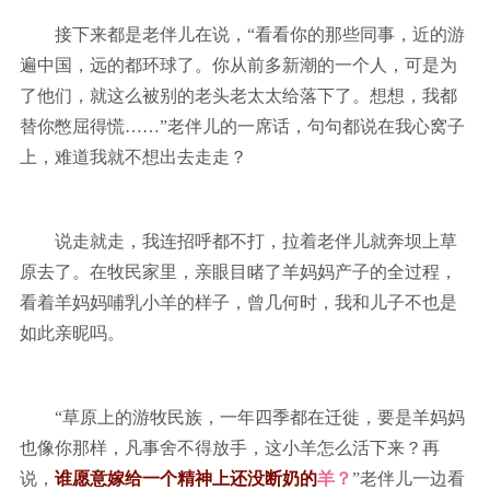
接下来都是老伴儿在说，“看看你的那些同事，近的游
遍中国，远的都环球了。你从前多新潮的一个人，可是为
了他们，就这么被别的老头老太太给落下了。想想，我都
替你憋屈得慌……”老伴儿的一席话，句句都说在我心窝子
上，难道我就不想出去走走？
说走就走，我连招呼都不打，拉着老伴儿就奔坝上草
原去了。在牧民家里，亲眼目睹了羊妈妈产子的全过程，
看着羊妈妈哺乳小羊的样子，曾几何时，我和儿子不也是
如此亲昵吗。
“草原上的游牧民族，一年四季都在迁徙，要是羊妈妈
也像你那样，凡事舍不得放手，这小羊怎么活下来？再
说，
谁愿意嫁给一个精神上还没断奶的
羊？
”老伴儿一边看