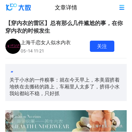
文章详情
【穿内衣的雷区】总有那么几件尴尬的事，在你
穿内衣的时候发生
上海千恋女人似水内衣
关注
05-14 11:21
关于小水的一件糗事：就在今天早上，本美眉挤着
地铁在去搬砖的路上，车厢里人太多了，挤得小水
我站都站不稳，只好抓