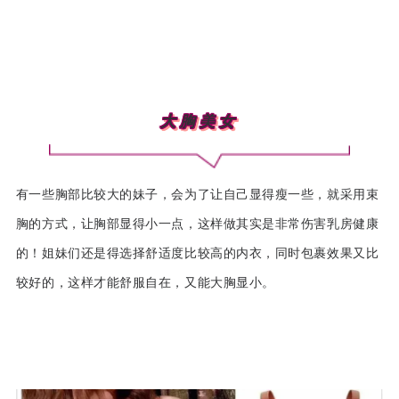
大胸美女
有一些胸部比较大的妹子，会为了让自己显得瘦一些，就采用束
胸的方式，让胸部显得小一点，这样做其实是非常伤害乳房健康
的！姐妹们还是得选择舒适度比较高的内衣，同时包裹效果又比
较好的，这样才能舒服自在，又能大胸显小。