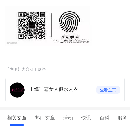
【声明】内容源于网络
上海千恋女人似水内衣
查看主页
相关文章
热门文章
活动
快讯
百科
服务