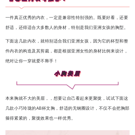
一件真正优秀的内衣，一定是兼容性特别强的。既要好看，还要
舒适，还得适合大多数人的身材，特别是我们亚洲女孩的胸型。
下面这几款内衣，就特别适合我们亚洲女孩，因为它的杯型和整
件内衣的构造及其剪裁，都是根据亚洲女性的身材比例来设计，
绝对让你一穿就爱不释手！
小胸美眉
本来胸就不大的美眉，，想要让自己看起来更聚拢，
试试下面这
几款小巧玲珑的AB杯文胸，
舒适的无钢圈设计，不仅不会把胸部
箍得紧紧的，聚拢效果也一样优秀。