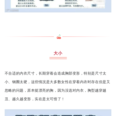
大小
不合适的内衣尺寸，长期穿着会造成胸部变形，特别是尺寸太
小、钢圈太硬，这些情况是大多数女性在穿着内衣时存在但是又
忽略的问题，原本挺漂亮的胸，因为没选对内衣，胸型越穿越
丑、越久越变形，实在是太可惜了！