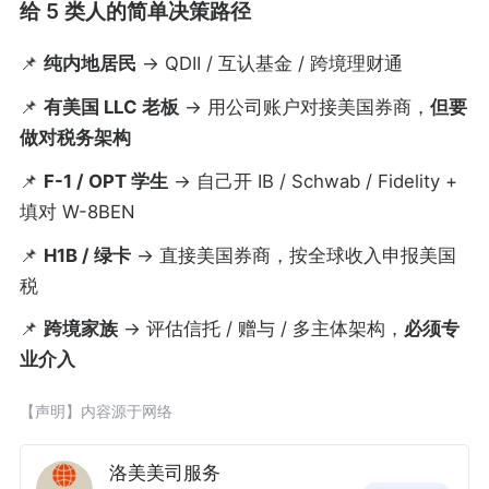
给 5 类人的简单决策路径
📌
纯内地居民
→ QDII / 互认基金 / 跨境理财通
📌
有美国 LLC 老板
→ 用公司账户对接美国券商，
但要
做对税务架构
📌
F-1 / OPT 学生
→ 自己开 IB / Schwab / Fidelity +
填对 W-8BEN
📌
H1B / 绿卡
→ 直接美国券商，按全球收入申报美国
税
📌
跨境家族
→ 评估信托 / 赠与 / 多主体架构，
必须专
业介入
【声明】内容源于网络
洛美美司服务