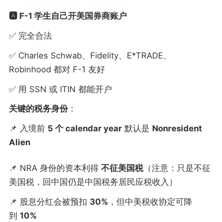
🅰️ F-1 学生自己开美国券商账户
✅ 完全合法
✅ Charles Schwab、Fidelity、E*TRADE、
Robinhood 都对 F-1 友好
✅ 用 SSN 或 ITIN 都能开户
关键的税务身份
：
📌 入境前
5 个 calendar year
默认是
Nonresident
Alien
📌 NRA 身份的资本利得
不征美国税
（注意：只是不征
美国税，回中国仍是中国税务居民应税收入）
📌 股息分红会被预扣
30%
，但中美税收协定可降
到
10%