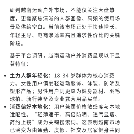
研判越南运动户外市场，不能仅关注大盘热
度，更需聚焦清晰的人群画像、高频的使用场
景及供给空白。当前该市场正处于快速增长、
年轻主导、电商渗透率高且追求性价比的关键
阶段。
基于平台调研，越南运动户外消费呈现以下显
著特征：
主力人群年轻化：
18-34 岁群体为核心消费
力。女性用户偏爱轻运动服饰、泳装、防晒及
塑形产品；男性用户则更愿为健身器材、羽毛
球拍、骑行装备及专业露营用品买单。
消费偏好本地化：
用户兼顾价格敏感度与本地
适配性。“轻薄速干、高倍防晒、透气显瘦、
简约上镜”成为关键搜索词。这表明越南市场
已演变为由通勤、度假、社交及居家健身共同