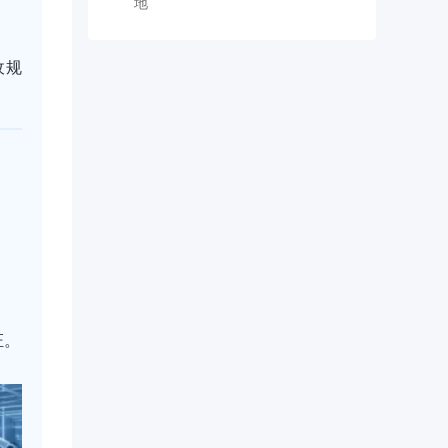
地
收规
证。