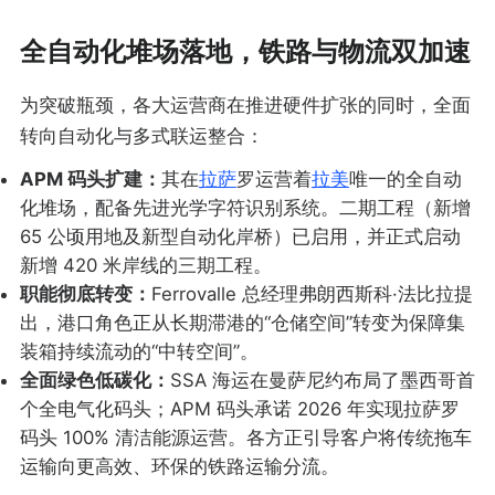
全自动化堆场落地，铁路与物流双加速
为突破瓶颈，各大运营商在推进硬件扩张的同时，全面
转向自动化与多式联运整合：
APM 码头扩建：
其在
拉萨
罗运营着
拉美
唯一的全自动
化堆场，配备先进光学字符识别系统。二期工程（新增
65 公顷用地及新型自动化岸桥）已启用，并正式启动
新增 420 米岸线的三期工程。
职能彻底转变：
Ferrovalle 总经理弗朗西斯科·法比拉提
出，港口角色正从长期滞港的“仓储空间”转变为保障集
装箱持续流动的“中转空间”。
全面绿色低碳化：
SSA 海运在曼萨尼约布局了墨西哥首
个全电气化码头；APM 码头承诺 2026 年实现拉萨罗
码头 100% 清洁能源运营。各方正引导客户将传统拖车
运输向更高效、环保的铁路运输分流。