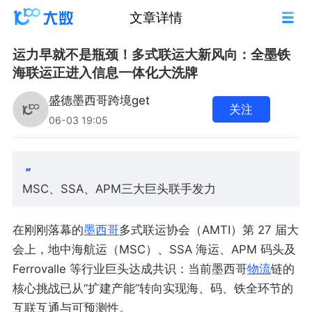
文章详情
运力早就不是瓶颈！多式联运大新风向：全墨铁
海联运正进入信息一体化大洗牌
盛德墨西哥跨境get
关注
06-03 19:05
MSC、SSA、APM三大巨头联手发力
在刚刚落幕的
墨西哥
多式联运协会（AMTI）第 27 届大
会上，地中海航运（MSC）、SSA 海运、APM 码头及
Ferrovalle 等行业巨头达成共识：当前墨西哥
物流
链的
核心挑战已从“扩建产能”转向实现海、码、铁全环节的
互联互通与可预测性。