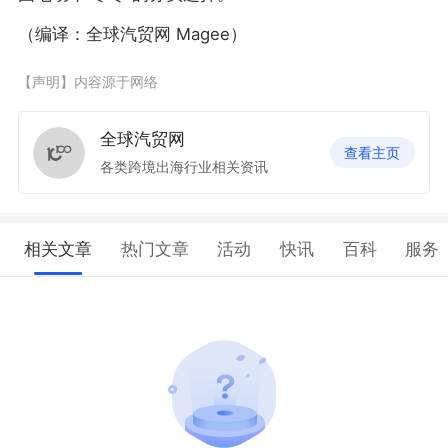
（编译：全球汽贸网 Magee）
【声明】内容源于网络
全球汽贸网
查看主页
各类跨境出海行业相关资讯
相关文章
热门文章
活动
快讯
百科
服务