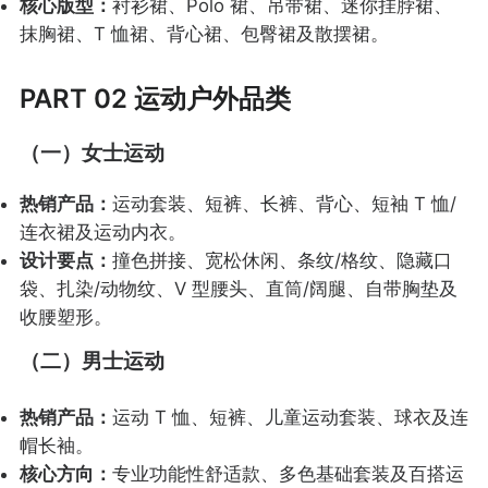
核心版型：
衬衫裙、Polo 裙、吊带裙、迷你挂脖裙、
抹胸裙、T 恤裙、背心裙、包臀裙及散摆裙。
PART 02 运动户外品类
（一）女士运动
热销产品：
运动套装、短裤、长裤、背心、短袖 T 恤/
连衣裙及运动内衣。
设计要点：
撞色拼接、宽松休闲、条纹/格纹、隐藏口
袋、扎染/动物纹、V 型腰头、直筒/阔腿、自带胸垫及
收腰塑形。
（二）男士运动
热销产品：
运动 T 恤、短裤、儿童运动套装、球衣及连
帽长袖。
核心方向：
专业功能性舒适款、多色基础套装及百搭运