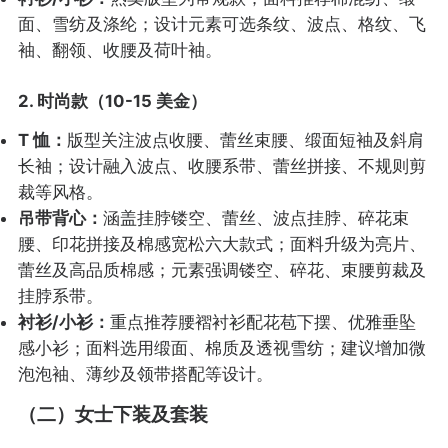
面、雪纺及涤纶；设计元素可选条纹、波点、格纹、飞
袖、翻领、收腰及荷叶袖。
2. 时尚款（10-15 美金）
T 恤：
版型关注波点收腰、蕾丝束腰、缎面短袖及斜肩
长袖；设计融入波点、收腰系带、蕾丝拼接、不规则剪
裁等风格。
吊带背心：
涵盖挂脖镂空、蕾丝、波点挂脖、碎花束
腰、印花拼接及棉感宽松六大款式；面料升级为亮片、
蕾丝及高品质棉感；元素强调镂空、碎花、束腰剪裁及
挂脖系带。
衬衫/小衫：
重点推荐腰褶衬衫配花苞下摆、优雅垂坠
感小衫；面料选用缎面、棉质及透视雪纺；建议增加微
泡泡袖、薄纱及领带搭配等设计。
（二）女士下装及套装