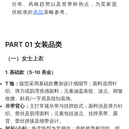
分布、风格趋势以及世界杯热点，为卖家提
供精准的
选品
策略参考。
PART 01 女装品类
（一）女士上衣
1. 基础款（5-10 美金）
T 恤：
版型采用基础款叠加设计感细节；面料选用针
织、弹力或肌理质感面料；元素涵盖条纹、波点、褶皱
收腰、斜肩/一字肩及纽扣装饰。
吊带背心：
主打常规吊带与挂脖款式；面料涉及弹力针
织、蕾丝及肌理面料；元素包括波点、挂脖系带、露
背、蕾丝拼接及细带设计。
衬衫/小衫：
热卖版型为常规款；面料推荐棉混纺、缎