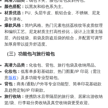
高潜力品类：
钱包卡夹、腰包/臂包及斜挎包。
颜色搭配：
以黑灰和棕色系为主。
材质优选：
PU、头层牛皮、航铝合金、不锈钢、尼龙
及牛津布。
爆款风格：
简约风格。热门元素包括荔枝纹等皮质纹理
和编织工艺。尼龙材质主打高性价比，设计上注重主隔
层、内拉链袋、前袋及防盗后袋的组合，并配置可调节
加厚肩带以提升舒适度。
（三）功能包与旅行箱包
高潜力品类：
化妆包、背包、旅行包袋及收纳用品。
化妆包：
低客单多彩基础款、热门图案/IP 印花（需注
意
版权
）及多功能专业型箱包。
背包：
商务/通勤/户外等专业功能型、简单印花基础款
及趋势定制/IP 印刷款。
旅行收纳：
便携防水且带隔层的旅行袋、居家出游收纳
篮/袋、行李箱分类收纳及真空收纳袋更受欢迎。