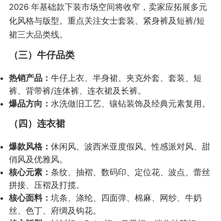
2026 年基础款下装市场空间将收窄，卖家应拓展多元
化风格与版型。重点关注女士套装、紧身裤及短裤/短
裙三大品类线。
（三）牛仔品类
热销产品：
牛仔上衣、半身裙、夹克外套、套装、短
裤、背带裤/连体裤、连衣裙及长裤。
爆品方向：
水洗做旧工艺、镶钻装饰及经典元素复用。
（四）连衣裙
爆款风格：
休闲风、波西米亚度假风、性感派对风、甜
俏风及优雅风。
核心元素：
条纹、抽褶、数码印、定位花、波点、蕾丝
拼接、压褶及打揽。
核心面料：
坑条、涤纶、四面弹、棉麻、网纱、牛奶
丝、色丁、府绸及钩花。