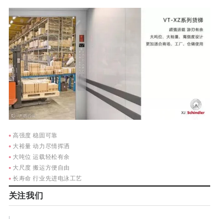
▫
高强度 稳固可靠
▫
大裕量 动力尽情挥洒
▫
大吨位 运载轻松有余
▫
大尺度 搬运方便自由
▫
长寿命 行业先进电泳工艺
关注我们