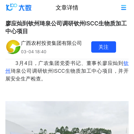
文章详情
廖应灿到钦州琦泉公司调研钦州ISCC生物质加工
中心项目
广西农村投资集团有限公司
关注
03-04 18:40
3月4日，广农集团党委书记、董事长廖应灿到
钦
州
琦泉公司调研钦州ISCC生物质加工中心项目，并开
展安全生产检查。