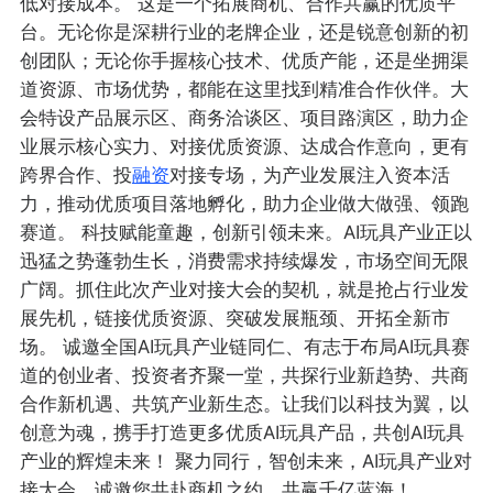
低对接成本。 这是一个拓展商机、合作共赢的优质平
台。无论你是深耕行业的老牌企业，还是锐意创新的初
创团队；无论你手握核心技术、优质产能，还是坐拥渠
道资源、市场优势，都能在这里找到精准合作伙伴。大
会特设产品展示区、商务洽谈区、项目路演区，助力企
业展示核心实力、对接优质资源、达成合作意向，更有
跨界合作、投
融资
对接专场，为产业发展注入资本活
力，推动优质项目落地孵化，助力企业做大做强、领跑
赛道。 科技赋能童趣，创新引领未来。AI玩具产业正以
迅猛之势蓬勃生长，消费需求持续爆发，市场空间无限
广阔。抓住此次产业对接大会的契机，就是抢占行业发
展先机，链接优质资源、突破发展瓶颈、开拓全新市
场。 诚邀全国AI玩具产业链同仁、有志于布局AI玩具赛
道的创业者、投资者齐聚一堂，共探行业新趋势、共商
合作新机遇、共筑产业新生态。让我们以科技为翼，以
创意为魂，携手打造更多优质AI玩具产品，共创AI玩具
产业的辉煌未来！ 聚力同行，智创未来，AI玩具产业对
接大会，诚邀您共赴商机之约，共赢千亿蓝海！