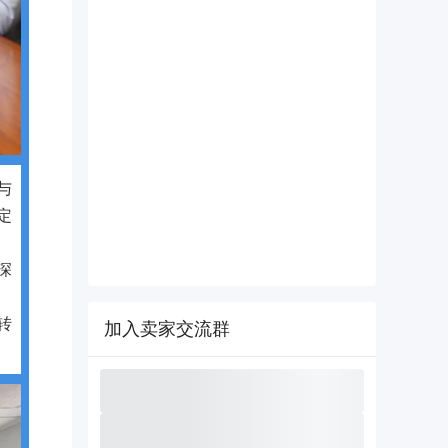
与
定
深
转
加入卖家交流群