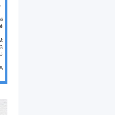
）
域
能
成
关
售
共