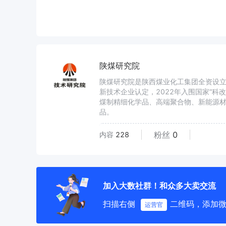
陕煤研究院
陕煤研究院是陕西煤业化工集团全资设立
新技术企业认定，2022年入围国家“科
煤制精细化学品、高端聚合物、新能源材
品。
粉丝
0
内容
228
加入大数社群！和众多大卖交流
扫描右侧
二维码，添加
运营官