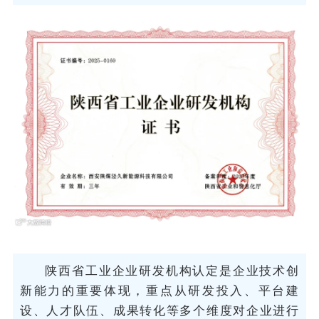
陕西省工业企业研发机构认定是企业技术创
新能力的重要体现，重点从研发投入、平台建
设、人才队伍、成果转化等多个维度对企业进行