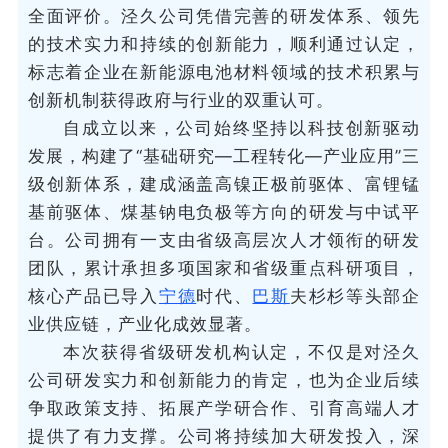
全面评价。泾久公司凭借完善的研发体系、领先
的技术实力和持续的创新能力，顺利通过认定，
标志着企业在新能源电池材料领域的技术积累与
创新机制获得政府与行业的双重认可。
自成立以来，公司始终坚持以科技创新驱动
发展，构建了“基础研究—工程转化—产业应用”三
级创新体系，建成涵盖高镍正极前驱体、富锂锰
基前驱体、煤基钠电负极等方向的研发与中试平
台。公司拥有一支由省级高层次人才领衔的研发
团队，累计承担多项国家和省级重点科研项目，
核心产品已导入
宁德
时代、
巴斯
夫杉杉等头部企
业供应链，产业化成效显著。
本次获得省级研发机构认定，不仅是对泾久
公司研发实力和创新能力的肯定，也为企业后续
争取政策支持、拓展产学研合作、引育高端人才
提供了有力支撑。公司将持续加大研发投入，深