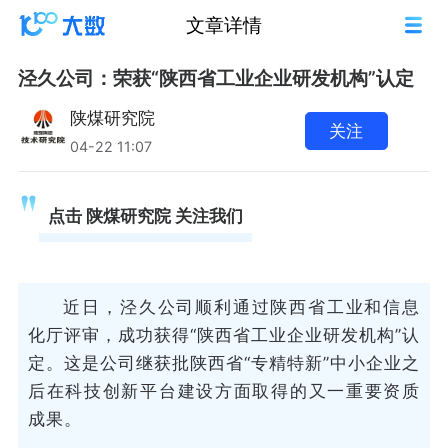
文章详情
泾久公司：荣获“陕西省工业企业研发机构”认定
陕煤研究院
关注
04-22 11:07
点击 陕煤研究院 关注我们
近日，泾久公司顺利通过陕西省工业和信息
化厅评审，成功获得“陕西省工业企业研发机构”认
定。这是公司继获批陕西省“专精特新”中小企业之
后在科技创新平台建设方面取得的又一重要资质
成果。