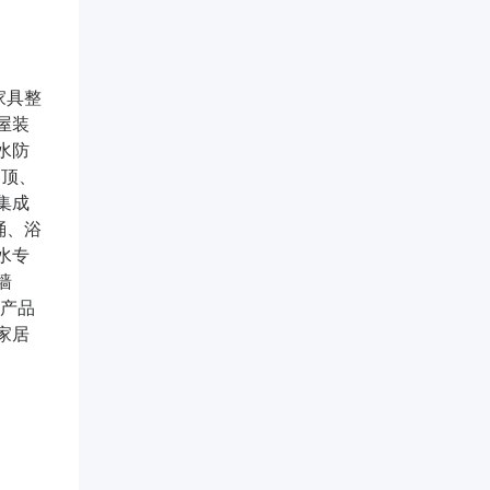
家具整
屋装
水防
吊顶、
集成
桶、浴
水专
墙
窗产品
家居