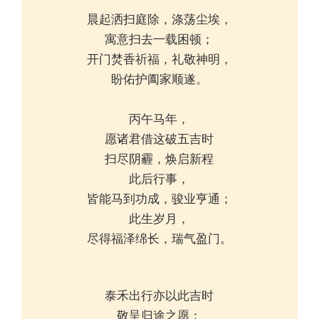
晨起洒扫庭除，涤荡尘埃，
寓意扫去一载困顿；
开门焚香祈福，礼敬神明，
盼佑护阖家顺遂。
丙午马年，
愿诸君借这破五吉时
扫尽阴霾，焕启新程
此后行事，
皆能马到功成，骏业亨通；
此生岁月，
尽得福泽绵长，瑞气盈门。
泰禾出行亦以此吉时
敬呈归途之愿：