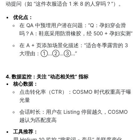
动提问（如 “这件衣服适合 1 米 8 的人穿吗？”）。
优化点：
在 QA 中预埋用户潜在问题：“Q：孕妇穿会滑
吗？A：鞋底采用防滑橡胶，经 500 + 孕妇实测”
在 A + 页添加场景化描述：“适合冬季露营的 3
大理由：①…②…③…”
4. 数据监控：关注 “动态相关性” 指标
核心数据：
点击转化率（CTR）：COSMO 时代权重高于曝
光量
会话时长：用户在 Listing 停留越久，COSMO
越认为匹配度高
工具推荐：
用 Helium 10 监控 “搜索词 - 产品” 关联度变化