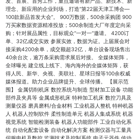
发、首展、首秀工作，重点邀请有新产品、新技术、新
理念、新应用的企业到场，打造“第22届天津工博会—
100款新品首发大会”。 900万数据，500余采购团 900
万买家数据资源精准投放；500余制造大厂年度定向采
购；针对展品属性，目标观众“一对一”邀请。 4200订
单、32亿成交实效 参展实效，数据为证。上届展会对
接采购4200余单，成交额超32亿，单台设备现场售出
40余台次，逾万条采购需求展后对接。 全媒体矩阵，
全球曝光 建立线上线下、海内海外的全媒体矩阵，获
得人民、新华、央视、美联社、星球日报等100余权威
媒体报道。助力企业品牌提升、全球传播。 【展示范
围】 金属切削机床 数控系统与制造 型材加工设备 功能
部件及夹具等 金属成形机床 特种加工机床 数控刀具及
测量仪器 磨具磨料/合金材料 工业机器人整机 特种机器
人 机器人控制软件 柔性制造单元 机器人集成系统 机器
视觉系统 智能检测装备 机器人功能部件 工业自动化系
统 自动化配套设备 自动化解决方案 检测仪器与工量具
伺服电机及数控 监测技术及控制系统 电子元器件 传动