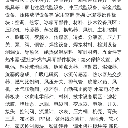
模具等；家电注塑成型设备、冲压成型设备、钣金成型
设备、压铸成型设备等 家用空调·热泵·冰箱零部件板
块：空调、热泵、冰箱零部件、材料、技术设备展区：
压缩机、冷凝器、蒸发器、换热器、风机、主机控制
器、膨胀阀、变频器、传感器、冷媒、分液器、压力开
关、泵、阀、铜管、焊接设备、焊接材料、检测设备、
测漏仪、导热体、绝热保温材料、密封材料、五金件等
热水器·壁挂炉·燃气具零部件板块：熄火保护装置、热
电偶、钢化玻璃面板、脉冲点火器、控制器、燃烧器、
旋塞阀总成、自吸电磁阀、水流传感器、热水器热交换
器、燃气比例阀、风压开关、排气管、膨胀水箱、风
机、水气联动阀、循环泵、自动截止阀等 水家电·净水
器板块：水家电零部件、材料、技术设备展区：滤芯、
滤膜、增压泵、冰胆、电磁阀、变压器、电源、开关、
接头、控制阀、流量计、水表、压力桶、机壳、弯头、
三通、布水器、PP棉、紫外线杀菌灯、活性炭、软水
盐、家居控制模块、智能硬件、漏水保护模块等 新风·