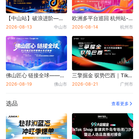
+
+
+
关注
关注
关注
【中山站】破浪进阶——TikTok Shop全球卖家增长大会---十城巡回
欧洲多平台巡回 杭州站-TikTok&Otto&About You&allegro&manomano
2026-08-13
中山市
2026-08-14
杭州市
LoveAd爱竞
大数跨境
领汇国际展览
活动数：16
活动数：206
活动数：3
+
+
+
关注
关注
关注
佛山匠心 链接全球——B2B独立站外贸增长实战峰会
三擎掘金 驭势巴西｜TikTok Shop&美客多&Shopee本土巴西卖家峰会 广州站
2026-08-19
佛山市
2026-08-21
广州市
选品
查看更多
深圳智美科技
经伟展览
新商展览
活动数：27
活动数：24
活动数：14
+
+
+
关注
关注
关注