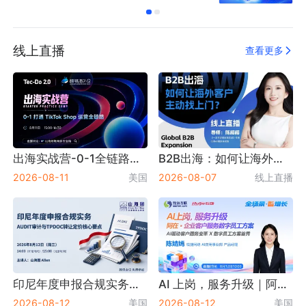
线上直播
查看更多
出海实战营-0-1全链路出海运营
B2B出海：如何让海外客户主动找上门？
2026-08-11
美国
2026-08-07
线上直播
印尼年度申报合规实务：AUDIT审计与TPDOC转让定价核心要点【出海】
AI 上岗，服务升级｜阿在・企业客户服务数字员工方案重磅首秀！
2026-08-12
美国
2026-08-12
美国