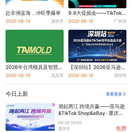
赴非洲蓝海，冲旺季爆单
9.9大促掘金——TikTok Shop菲律宾外岛专场闭门沙龙暨达人选品直播对接会
2026-08-14
深圳市
2026-08-18
广州市
GDEBA
元生竹乐
Shoptop 免费
活动数：4
活动数：17
活动数：24
SAAS建站
+
+
+
关注
关注
关注
2026年台湾模具及智慧成型设备展览会 Taimold
【深圳站】2026亚马逊＆TikTok双平台选品大会：工厂跨境出海与新渠道增长私享会
2026-08-19
北京市
2026-09-18
深圳市
大数跨境生态圈
汇橙商学苑
泰嘉展聚
活动数：426
活动数：25
活动数：147
今日上新
查看更多
+
+
+
关注
关注
关注
潮起两江 跨境共赢——亚马逊
&TikTok Shop&eBay · 重庆千
人跨境峰会
08-26 09:00
免费
重庆市