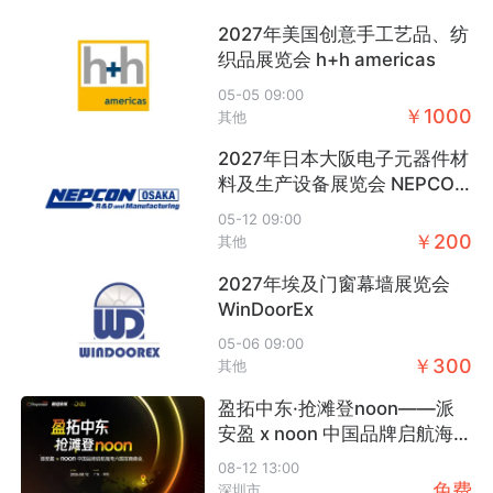
+
+
+
关注
关注
关注
2027年美国创意手工艺品、纺
织品展览会 h+h americas
05-05 09:00
￥1000
其他
2027年日本大阪电子元器件材
料及生产设备展览会 NEPCON
郑州新商展览有
深圳市天诺玺科
三头六臂卖家联
Osaka
活动数：4
活动数：21
活动数：20
限公司
技有限公司
盟
05-12 09:00
￥200
其他
+
+
+
关注
关注
关注
2027年埃及门窗幕墙展览会
WinDoorEx
05-06 09:00
￥300
其他
盈拓中东·抢滩登noon——派
万邑通
火象传媒
北京企兴展览有
活动数：17
活动数：5
活动数：2
限公司
安盈 x noon 中国品牌启航海
湾六国招商峰会
+
+
+
关注
关注
关注
08-12 13:00
免费
深圳市