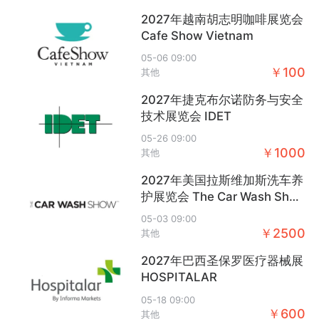
2027年越南胡志明咖啡展览会
麦斯国际
跨境活动一览
沃森展览
Cafe Show Vietnam
活动数：20
活动数：999+
活动数：27
05-06 09:00
+
+
+
关注
关注
关注
￥100
其他
2027年捷克布尔诺防务与安全
技术展览会 IDET
05-26 09:00
￥1000
其他
米多多
WINTOPAY
卖家精灵
活动数：7
活动数：15
活动数：10
2027年美国拉斯维加斯洗车养
护展览会 The Car Wash Sho
+
+
+
关注
关注
关注
w
05-03 09:00
￥2500
其他
2027年巴西圣保罗医疗器械展
HOSPITALAR
05-18 09:00
SDS定制选品
活动分享家
Whaee哇鹅
￥600
其他
活动数：5
活动数：999+
活动数：34