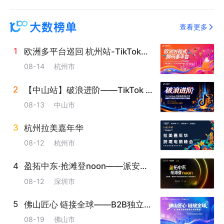
查看更多
1
6
欧洲多平台巡回 杭州站-TikTok&Otto&About You&allegro&manomano
08-14
杭州市
2
7
【中山站】破浪进阶——TikTok Shop全球卖家增长大会---十城巡回
08-13
中山市
3
8
杭州拉美嘉年华
08-12
杭州市
4
9
盈拓中东·抢滩登noon——派安盈 x noon 中国品牌启航海湾六国招商峰会
08-12
深圳市
5
佛山匠心 链接全球——B2B独立站外贸增长实战峰会
08-19
佛山市