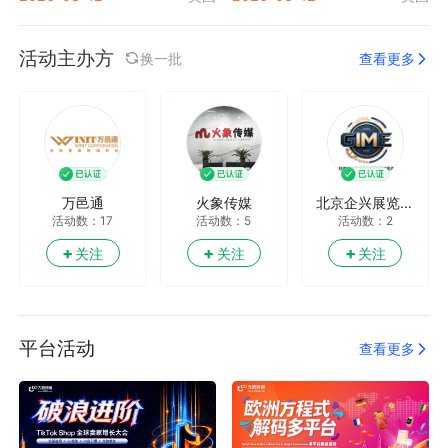
郑州新商展览有
深圳市天诺玺科
三头六臂卖家联
活动数：4
活动数：21
活动数：20
限公司
技有限公司
盟
活动主办方
+
+
+
关注
关注
关注
换一批
查看更多
万邑通
火象传媒
北京企兴展览有
活动数：17
活动数：5
活动数：2
限公司
+
+
+
关注
关注
关注
平台活动
查看更多
跨境电商国际活
跨境活动圈
大数跨境的朋友
活动数：70
活动数：999+
活动数：166
动
们