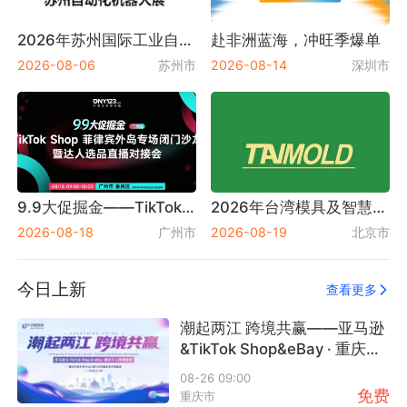
2026年苏州国际工业自动化及机器人展览会
赴非洲蓝海，冲旺季爆单
2026-08-06
苏州市
2026-08-14
深圳市
GDEBA
元生竹乐
Shoptop 免费
活动数：4
活动数：17
活动数：24
SAAS建站
+
+
+
关注
关注
关注
9.9大促掘金——TikTok Shop菲律宾外岛专场闭门沙龙暨达人选品直播对接会
2026年台湾模具及智慧成型设备展览会 Taimold
2026-08-18
广州市
2026-08-19
北京市
大数跨境生态圈
汇橙商学苑
新商展览
活动数：426
活动数：25
活动数：14
今日上新
查看更多
+
+
+
关注
关注
关注
潮起两江 跨境共赢——亚马逊
&TikTok Shop&eBay · 重庆千
人跨境峰会
08-26 09:00
免费
重庆市