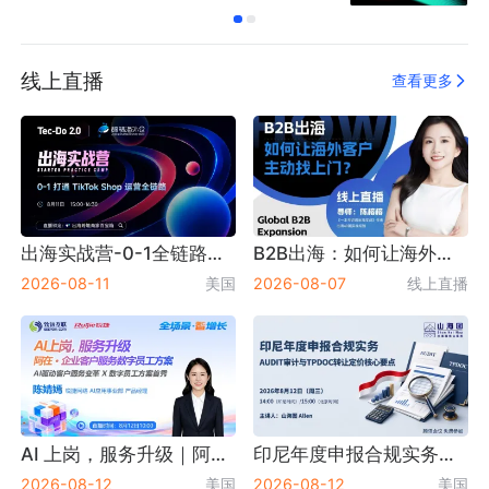
线上直播
查看更多
出海实战营-0-1全链路出海运营
B2B出海：如何让海外客户主动找上门？
2026-08-11
美国
2026-08-07
线上直播
AI 上岗，服务升级｜阿在・企业客户服务数字员工方案重磅首秀！
印尼年度申报合规实务：AUDIT审计与TPDOC转让定价核心要点【出海】
2026-08-12
美国
2026-08-12
美国