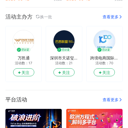
郑州新商展览有
北京企兴展览有
三头六臂卖家联
活动数：4
活动数：2
活动数：20
限公司
限公司
盟
活动主办方
+
+
+
关注
关注
关注
换一批
查看更多
万邑通
深圳市天诺玺科
跨境电商国际活
活动数：17
活动数：21
活动数：70
技有限公司
动
+
+
+
关注
关注
关注
平台活动
查看更多
深圳智美科技
跨境活动圈
大数跨境的朋友
活动数：27
活动数：999+
活动数：166
们