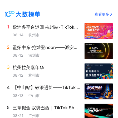
查看更多
1
6
欧洲多平台巡回 杭州站-TikTok&Otto&About You&allegro&manomano
08-14
杭州市
2
7
盈拓中东·抢滩登noon——派安盈 x noon 中国品牌启航海湾六国招商峰会
08-12
深圳市
3
8
杭州拉美嘉年华
08-12
杭州市
4
9
【中山站】破浪进阶——TikTok Shop全球卖家增长大会---十城巡回
08-13
中山市
5
三擎掘金 驭势巴西｜TikTok Shop&美客多&Shopee本土巴西卖家峰会 广州站
08-21
广州市