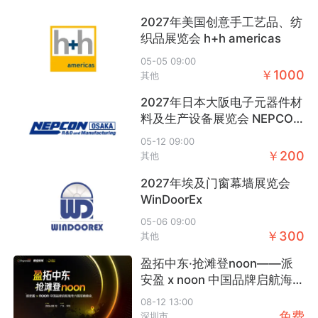
+
+
+
关注
关注
关注
2027年美国创意手工艺品、纺
织品展览会 h+h americas
05-05 09:00
￥1000
其他
2027年日本大阪电子元器件材
料及生产设备展览会 NEPCON
郑州新商展览有
北京企兴展览有
三头六臂卖家联
Osaka
活动数：4
活动数：2
活动数：20
限公司
限公司
盟
05-12 09:00
￥200
其他
+
+
+
关注
关注
关注
2027年埃及门窗幕墙展览会
WinDoorEx
05-06 09:00
￥300
其他
盈拓中东·抢滩登noon——派
万邑通
深圳市天诺玺科
跨境电商国际活
活动数：17
活动数：21
活动数：70
技有限公司
动
安盈 x noon 中国品牌启航海
湾六国招商峰会
+
+
+
关注
关注
关注
08-12 13:00
免费
深圳市