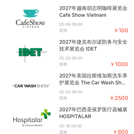
2027年越南胡志明咖啡展览会
领汇国际展览
跨境活动一览
沃森展览
Cafe Show Vietnam
活动数：3
活动数：999+
活动数：27
05-06 09:00
+
+
+
关注
关注
关注
￥100
其他
2027年捷克布尔诺防务与安全
技术展览会 IDET
05-26 09:00
￥1000
其他
米多多
WINTOPAY
卖家精灵
活动数：7
活动数：15
活动数：10
2027年美国拉斯维加斯洗车养
护展览会 The Car Wash Sho
+
+
+
关注
关注
关注
w
05-03 09:00
￥2500
其他
2027年巴西圣保罗医疗器械展
HOSPITALAR
05-18 09:00
SDS定制选品
活动分享家
Whaee哇鹅
￥600
其他
活动数：5
活动数：999+
活动数：34