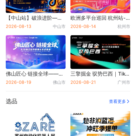
+
+
+
关注
关注
关注
【中山站】破浪进阶——TikTok Shop全球卖家增长大会---十城巡回
欧洲多平台巡回 杭州站-TikTok&Otto&About You&allegro&manomano
2026-08-13
中山市
2026-08-14
杭州市
LoveAd爱竞
大数跨境
火象传媒
活动数：16
活动数：206
活动数：4
+
+
+
关注
关注
关注
佛山匠心 链接全球——B2B独立站外贸增长实战峰会
三擎掘金 驭势巴西｜TikTok Shop&美客多&Shopee本土巴西卖家峰会 广州站
2026-08-19
佛山市
2026-08-21
广州市
选品
查看更多
麦斯国际
经伟展览
泰嘉展聚
活动数：20
活动数：24
活动数：147
+
+
+
关注
关注
关注