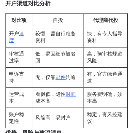
开户渠道对比分析
对比项
自投
代理商代投
开户
速
较慢，需自行准备
快，有专人指导
度
资料
资料
审核通
低，易因细节被驳
高，预审核规避
过率
回
风险
申诉支
有，官方绿色通
无，仅靠
邮件
沟通
持
道
运营成
看似低，隐性
时间
服务费明确，效
本
成本高
率高
账户稳
稳定，有风控建
风险高，易封户
定性
议
优势、风险与建议清单