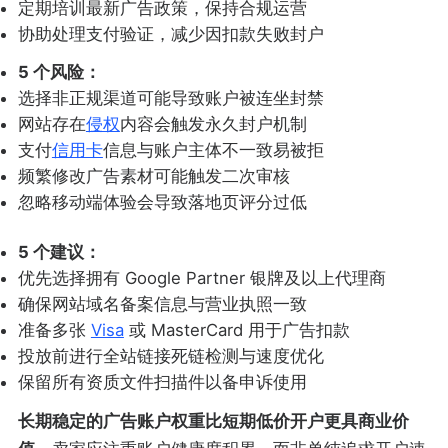
定期培训最新广告政策，保持合规运营
协助处理支付验证，减少因扣款失败封户
5 个风险：
选择非正规渠道可能导致账户被连坐封禁
网站存在
侵权
内容会触发永久封户机制
支付
信用卡
信息与账户主体不一致易被拒
频繁修改广告素材可能触发二次审核
忽略移动端体验会导致落地页评分过低
5 个建议：
优先选择拥有 Google Partner 银牌及以上代理商
确保网站域名备案信息与营业执照一致
准备多张
Visa
或 MasterCard 用于广告扣款
投放前进行全站链接死链检测与速度优化
保留所有资质文件扫描件以备申诉使用
长期稳定的广告账户权重比短期低价开户更具商业价