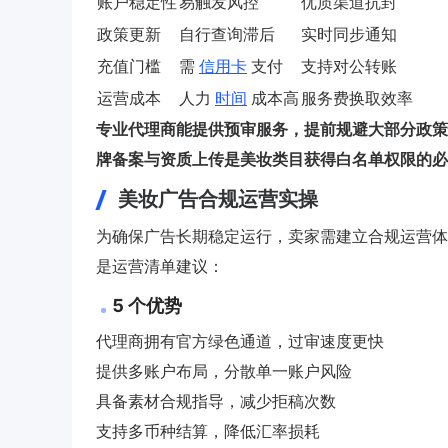
账户稳定性
易触发风控
优质渠道抗封
政策更新
自行查询滞后
实时同步通知
充值门槛
需
信用卡
支付
支持对公转账
运营成本
人力
时间
成本高
服务费换取效率
专业代理商能提供预审服务，提前规避大部分政策
牌备案与资质上传是美妆类目获得白名单权限的必
美妆广告合规运营实操
为确保广告长期稳定运行，卖家需建立合规运营体
是运营清单建议：
5 个优势
代理商拥有官方绿色通道，过审速度更快
提供多账户布局，分散单一账户风险
具备素材合规指导，减少拒稿次数
支持多币种结算，降低汇率损耗