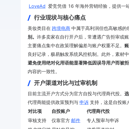
LoveAd
爱竞凭借 16 年海外营销经验，提供
行业现状与核心痛点
美妆类目在
跨境电商
中属于高利润但也高敏感的
别。
许多卖家在自行开户后，常遭遇广告拒审或账
主要痛点集中在政策理解偏差与账户权重不足。
账
良好记录，极易触发系统风控机制。此外，素材中
避免使用绝对化用语能显著降低因误导用户而被拒
内容的一致性。
开户渠道对比与过审机制
目前主流开户方式分为官方自投与代理商代投。
选
代理商能提供政策预判与
申诉
支持，这是自投账
对比项
自投账户
代理商代投
审核支持
仅靠官方
邮件
专人预审与申诉