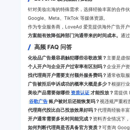
针对美妆出海的特殊需求，选择经验丰富的合作伙伴至
Google、Meta、TikTok 等媒体资源。
作为专业服务商，LoveAd 爱竞提供海外广告开
方案能有效降低跨部门沟通带来的时间成本。
通过
高频 FAQ 问答
化妆品广告最容易触犯哪些谷歌政策？
主要是虚假
个人开户与企业开户过审率有区别吗？
企业开户资
找代理商开户需要支付额外服务费吗？
通常收取服
广告被拒后申诉成功的概率大概是多少？
根据行业
美妆产品需要做哪些
资质认证
才能投放？
需提供 
谷歌广告
账户被封后还能恢复吗？
视违规严重程
代理商代投比自己投放效果好吗？
代理商经验丰富
开户通常需要多长时间能完成？
资料齐全情况下，
如何判断代理商是否具备官方资质？
可查询 Goog