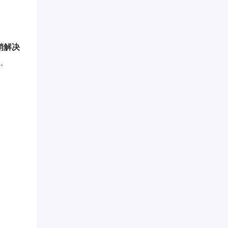
销解决
。