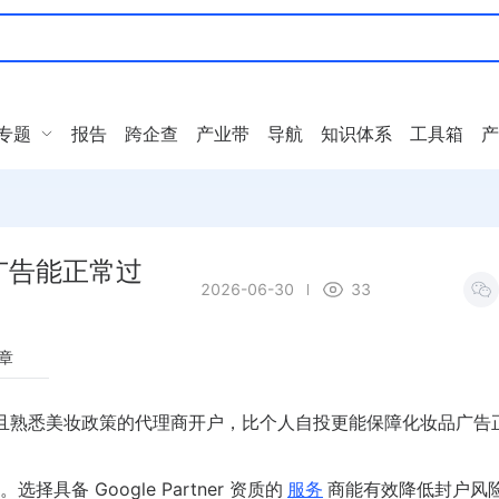
专题
报告
跨企查
产业带
导航
知识体系
工具箱
产
广告能正常过
2026-06-30
33
章
且熟悉美妆政策的代理商开户，比个人自投更能保障化妆品广告
备 Google Partner 资质的
服务
商能有效降低封户风