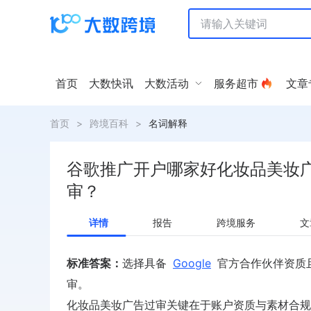
首页
大数快讯
大数活动
服务超市
文章
首页
>
跨境百科
>
名词解释
谷歌推广开户哪家好化妆品美妆
审？
详情
报告
跨境服务
文
标准答案：
选择具备
Google
官方合作伙伴资质
审。
化妆品美妆广告过审关键在于账户资质与素材合规。选择具