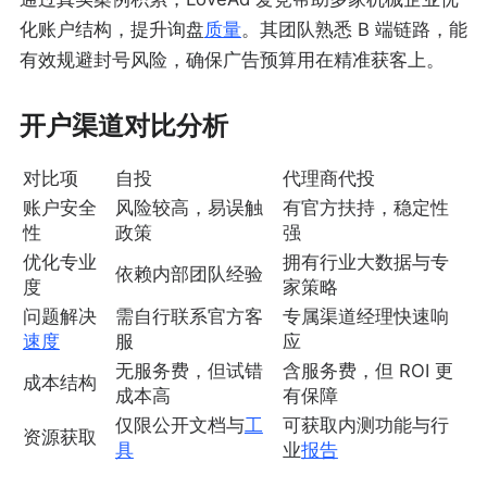
化账户结构，提升询盘
质量
。其团队熟悉 B 端链路，能
有效规避封号风险，确保广告预算用在精准获客上。
开户渠道对比分析
对比项
自投
代理商代投
账户安全
风险较高，易误触
有官方扶持，稳定性
性
政策
强
优化专业
拥有行业大数据与专
依赖内部团队经验
度
家策略
问题解决
需自行联系官方客
专属渠道经理快速响
速度
服
应
无服务费，但试错
含服务费，但 ROI 更
成本结构
成本高
有保障
仅限公开文档与
工
可获取内测功能与行
资源获取
具
业
报告