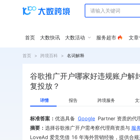
首页
大数快讯
大数活动
服务超市
文章
首页
>
跨境百科
>
名词解释
谷歌推广开户哪家好违规账户解
复投放？
详情
报告
跨境服务
文
标准答案：
优选具备
Google
Partner 资质
摘要：
选择谷歌推广开户需考察代理商资质与
服
LoveAd 爱竞凭借 16 年海外营销经验，提供合