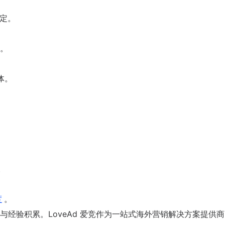
而定。
。
媒体。
。
度
。
经验积累。LoveAd 爱竞作为一站式海外营销解决方案提供