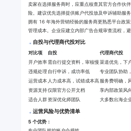
卖家在选择服务商时，应重点核查其官方合作伙伴
险。建议优先选择提供账户代投放及申诉辅助服务
拥有 16 年海外营销经验的服务商更熟悉平台
管理成本。企业应建立内部广告合规审查流程，避
自投与代理商代投对比
对比项
自投
代理商代投
开户效率
需自行提交资料，审核慢
渠道优先，下
违规处理
自行申诉，成功率低
专业团队协助
运营成本
人力成本高，试错成本高
服务费明确，
资源支持
仅限官方公开文档
享内部政策风
适合人群
资深优化师团队
大多数出海企
运营风险与优势清单
5 个优势：
专业团队把控账户合规性